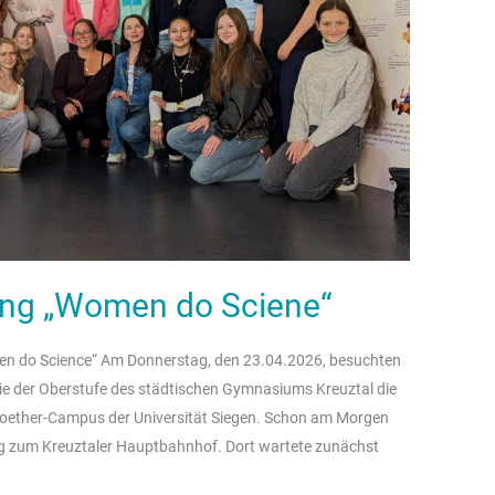
ung „Women do Sciene“
men do Science“ Am Donnerstag, den 23.04.2026, besuchten
wie der Oberstufe des städtischen Gymnasiums Kreuztal die
ether-Campus der Universität Siegen. Schon am Morgen
eg zum Kreuztaler Hauptbahnhof. Dort wartete zunächst