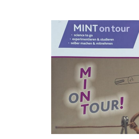
Mint
on
Tour