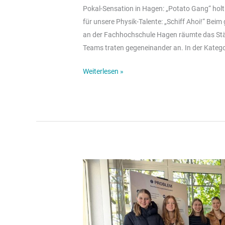
Pokal-Sensation in Hagen: „Potato Gang“ holt 
für unsere Physik-Talente: „Schiff Ahoi!“ Be
an der Fachhochschule Hagen räumte das Stä
Teams traten gegeneinander an. In der Katego
Weiterlesen »
Besuch
der
Ausstellung
„Women
do