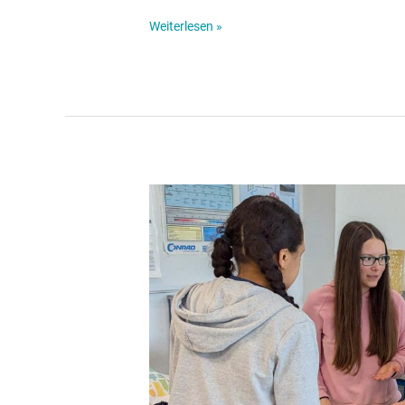
Weiterlesen »
Physik
Aktiv
2026
–
Schiff
Ahoi-
Wettbewerb