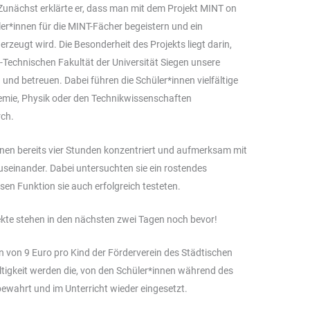
unächst erklärte er, dass man mit dem Projekt MINT on
er*innen für die MINT-Fächer begeistern und ein
rzeugt wird. Die Besonderheit des Projekts liegt darin,
-Technischen Fakultät der Universität Siegen unsere
 und betreuen. Dabei führen die Schüler*innen vielfältige
emie, Physik oder den Technikwissenschaften
rch.
nnen bereits vier Stunden konzentriert und aufmerksam mit
seinander. Dabei untersuchten sie ein rostendes
n Funktion sie auch erfolgreich testeten.
kte stehen in den nächsten zwei Tagen noch bevor!
n von 9 Euro pro Kind der Förderverein des Städtischen
igkeit werden die, von den Schüler*innen während des
ewahrt und im Unterricht wieder eingesetzt.