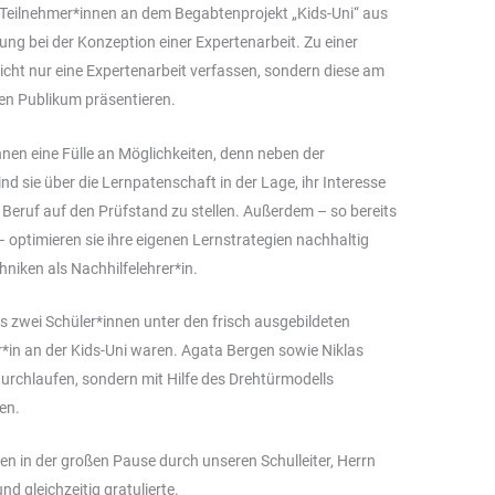
 Teilnehmer*innen an dem Begabtenprojekt „Kids-Uni“ aus
ung bei der Konzeption einer Expertenarbeit. Zu einer
icht nur eine Expertenarbeit verfassen, sondern diese am
ten Publikum präsentieren.
ihnen eine Fülle an Möglichkeiten, denn neben der
d sie über die Lernpatenschaft in der Lage, ihr Interesse
eruf auf den Prüfstand zu stellen. Außerdem – so bereits
 optimieren sie ihre eigenen Lernstrategien nachhaltig
hniken als Nachhilfelehrer*in.
s zwei Schüler*innen unter den frisch ausgebildeten
*in an der Kids-Uni waren. Agata Bergen sowie Niklas
urchlaufen, sondern mit Hilfe des Drehtürmodells
en.
n in der großen Pause durch unseren Schulleiter, Herrn
nd gleichzeitig gratulierte.