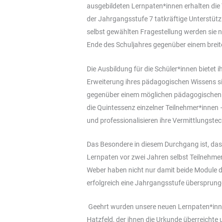
ausgebildeten Lernpaten*innen erhalten die
der Jahrgangsstufe 7 tatkräftige Unterstütz
selbst gewählten Fragestellung werden sie n
Ende des Schuljahres gegenüber einem brei
Die Ausbildung für die Schüler*innen bietet 
Erweiterung ihres pädagogischen Wissens sin
gegenüber einem möglichen pädagogischen B
die Quintessenz einzelner Teilnehmer*innen –
und professionalisieren ihre Vermittlungstec
Das Besondere in diesem Durchgang ist, das
Lernpaten vor zwei Jahren selbst Teilnehmer
Weber haben nicht nur damit beide Module d
erfolgreich eine Jahrgangsstufe übersprung
Geehrt wurden unsere neuen Lernpaten*inne
Hatzfeld, der ihnen die Urkunde überreichte u