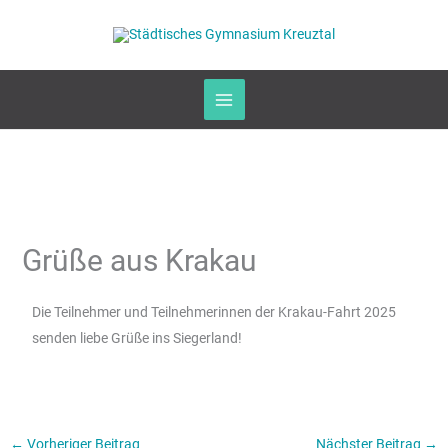
Zum
Inhalt
springen
Grüße aus Krakau
Die Teilnehmer und Teilnehmerinnen der Krakau-Fahrt 2025
senden liebe Grüße ins Siegerland!
←
Vorheriger Beitrag
Nächster Beitrag
→