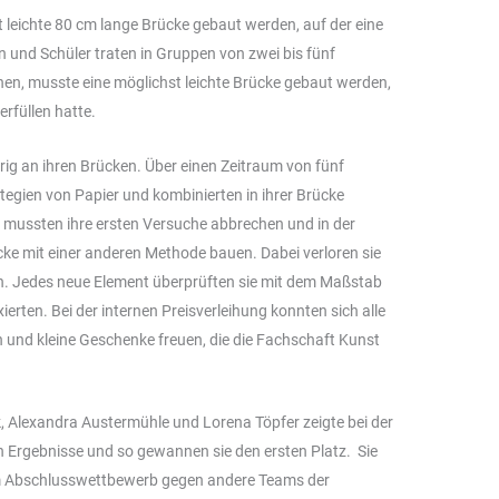
t leichte 80 cm lange Brücke gebaut werden, auf der eine
 und Schüler traten in Gruppen von zwei bis fünf
en, musste eine möglichst leichte Brücke gebaut werden,
füllen hatte.
frig an ihren Brücken. Über einen Zeitraum von fünf
tegien von Papier und kombinierten in ihrer Brücke
mussten ihre ersten Versuche abbrechen und in der
cke mit einer anderen Methode bauen. Dabei verloren sie
n. Jedes neue Element überprüften sie mit dem Maßstab
ierten. Bei der internen Preisverleihung konnten sich alle
 und kleine Geschenke freuen, die die Fachschaft Kunst
 Alexandra Austermühle und Lorena Töpfer zeigte bei der
en Ergebnisse und so gewannen sie den ersten Platz. Sie
m Abschlusswettbewerb gegen andere Teams der