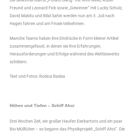
Die Gewinnerteams „Potato Gang“ mit Anni Weiel, Robin
Freund und Leonard Fick sowie „Gewinner“ mit Lucky Schulz,
David Makitu und Bilal Sahin werden nun am 3. Juli nach
Hagen fahren und am Finale teilnehmen.
Manche Teams haben ihre Eindrücke in Form kleiner Artikel
zusammengefasst, in denen sie ihre Erfahrungen,
Herausforderungen und Erfolge während des Wettbewerbs
schildern.
Text und Fotos: Rodica Badea
Höhen und Tiefen – Schiff Ahoi
Drei Wochen Zeit, ein großer Haufen Eierkartons und ein paar
Bio-Mülltüten – so begann das Physikprojekt „Schiff Ahoi“. Die