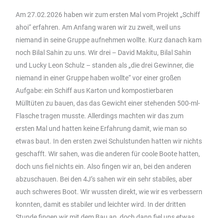
Am 27.02.2026 haben wir zum ersten Mal vom Projekt „Schiff
ahoi“ erfahren. Am Anfang waren wir zu zweit, weil uns
niemand in seine Gruppe aufnehmen wollte. Kurz danach kam
noch Bilal Sahin zu uns. Wir drei – David Makitu, Bilal Sahin
und Lucky Leon Schulz – standen als „die drei Gewinner, die
niemand in einer Gruppe haben wollte“ vor einer großen
Aufgabe: ein Schiff aus Karton und kompostierbaren
Mülltüten zu bauen, das das Gewicht einer stehenden 500-ml-
Flasche tragen musste. Allerdings machten wir das zum
ersten Mal und hatten keine Erfahrung damit, wie man so
etwas baut. In den ersten zwei Schulstunden hatten wir nichts
geschafft. Wir sahen, was die anderen für coole Boote hatten,
doch uns fiel nichts ein. Also fingen wir an, bei den anderen
abzuschauen. Bei den 4J’s sahen wir ein sehr stabiles, aber
auch schweres Boot. Wir wussten direkt, wie wir es verbessern
konnten, damit es stabiler und leichter wird. In der dritten
Stunde fingen wir mit dem Bau an, doch dann fiel uns etwas