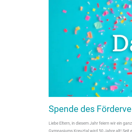
Fördervereins
Spende des Förderve
Liebe Eltern, in diesem Jahr feiern wir ein g
Gymnasiums Kreuztal wird 50 Jahre alt! Seit 