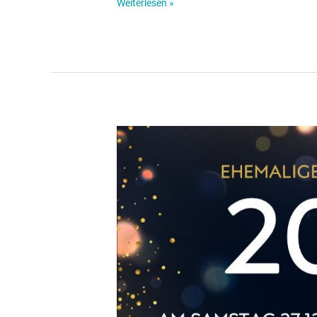
Weiterlesen »
Einladung
zum
Ehemaligentreffen