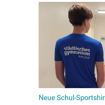
Neue
Schul-
Sportshirts
dank
des
Fördervereins
Neue Schul-Sportshir