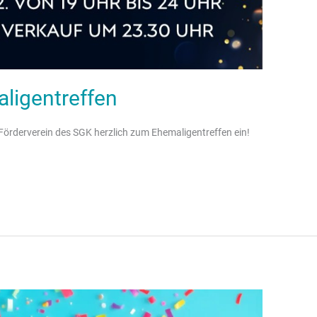
ligentreffen
 Förderverein des SGK herzlich zum Ehemaligentreffen ein!