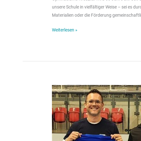
unsere Schule in vielfältiger Weise – sei es d
Materialien oder die Förderung gemeinschaftl
Weiterlesen »
Neue
Schultrikots
für
unsere
Sportteams