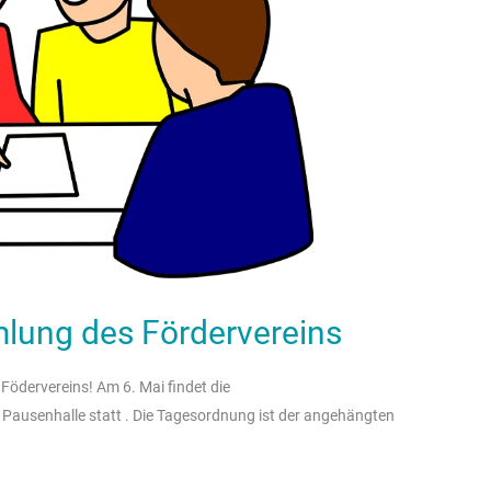
ung des Fördervereins
 Födervereins! Am 6. Mai findet die
ausenhalle statt . Die Tagesordnung ist der angehängten