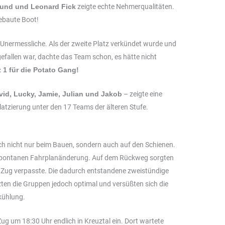
eund und Leonard Fick
zeigte echte Nehmerqualitäten.
ebaute Boot!
s Unermessliche. Als der zweite Platz verkündet wurde und
efallen war, dachte das Team schon, es hätte nicht
z 1 für die Potato Gang!
vid, Lucky, Jamie, Julian und Jakob
– zeigte eine
Platzierung unter den 17 Teams der älteren Stufe.
sich nicht nur beim Bauen, sondern auch auf den Schienen.
r spontanen Fahrplanänderung. Auf dem Rückweg sorgten
Zug verpasste. Die dadurch entstandene zweistündige
en die Gruppen jedoch optimal und versüßten sich die
kühlung.
Zug um 18:30 Uhr endlich in Kreuztal ein. Dort wartete