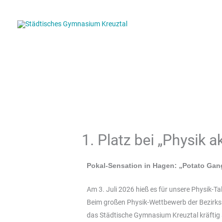
Zum
Inhalt
springen
1. Platz bei „Physik a
Pokal-Sensation in Hagen: „Potato Gang“
Am 3. Juli 2026 hieß es für unsere Physik-Tal
Beim großen Physik-Wettbewerb der Bezirk
das Städtische Gymnasium Kreuztal kräftig 