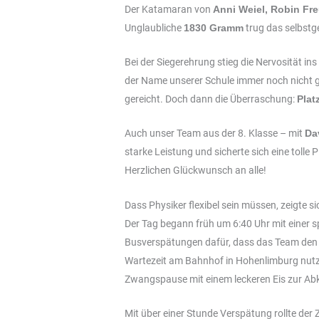
Der Katamaran von
Anni Weiel, Robin Fr
Unglaubliche
1830 Gramm
trug das selbstg
Bei der Siegerehrung stieg die Nervosität in
der Name unserer Schule immer noch nicht g
gereicht. Doch dann die Überraschung:
Plat
Auch unser Team aus der 8. Klasse – mit
Da
starke Leistung und sicherte sich eine tolle 
Herzlichen Glückwunsch an alle!
Dass Physiker flexibel sein müssen, zeigte 
Der Tag begann früh um 6:40 Uhr mit eine
Busverspätungen dafür, dass das Team den 
Wartezeit am Bahnhof in Hohenlimburg nutzt
Zwangspause mit einem leckeren Eis zur Ab
Mit über einer Stunde Verspätung rollte der 