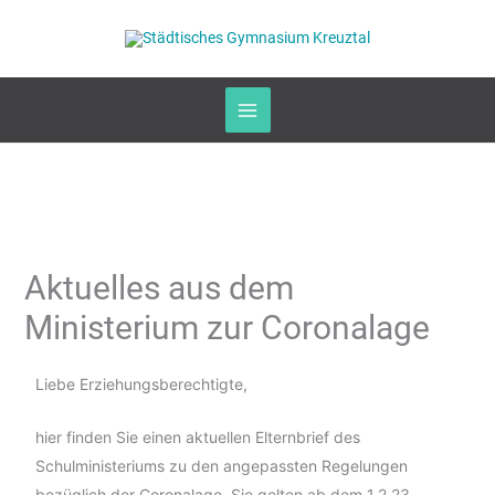
Zum
Inhalt
springen
Aktuelles aus dem
Ministerium zur Coronalage
Liebe Erziehungsberechtigte,
hier finden Sie einen aktuellen Elternbrief des
Schulministeriums zu den angepassten Regelungen
bezüglich der Coronalage. Sie gelten ab dem 1.2.23.