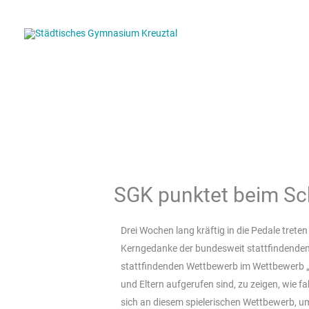
Zum
Inhalt
springen
SGK punktet beim Sc
Drei Wochen lang kräftig in die Pedale trete
Kerngedanke der bundesweit stattfindenden 
stattfindenden Wettbewerb im Wettbewerb „S
und Eltern aufgerufen sind, zu zeigen, wie f
sich an diesem spielerischen Wettbewerb, um